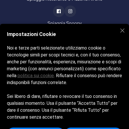
Spiaggia Snoopy
Impostazioni Cookie
Noi e terze parti selezionate utilizziamo cookie o
tecnologie simili per scopi tecnici e, con il tuo consenso,
Home
La Spiaggia
Il Bar
anche per funzionalità, esperienza, misurazione e scopi di
Ristorante & Pizzeria
Gallery
Contatti
marketing (con annunci personalizzati) come specificato
nella
politica sui cookie
. Rifiutare il consenso può rendere
indisponibili funzioni correlate.
Siamo aperti tutti i giorni dalle 9:00 alle 19:00
Sei libero di dare, rifiutare o revocare il tuo consenso in
© Copyright 2025 by
Spiagge.it
-
Privacy Policy
-
Cookie
qualsiasi momento. Usa il pulsante “Accetta Tutto” per
policy
dare il consenso. Usa il pulsante “Rifiuta Tutto” per
continuare senza accettare.
AEDIFICA SRL - Sede Legale: PIAZZA GIACOMO