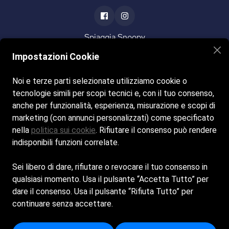
Spiaggia Snoopy
Impostazioni Cookie
Noi e terze parti selezionate utilizziamo cookie o
tecnologie simili per scopi tecnici e, con il tuo consenso,
Home
La Spiaggia
Il Bar
anche per funzionalità, esperienza, misurazione e scopi di
Ristorante & Pizzeria
Gallery
Contatti
marketing (con annunci personalizzati) come specificato
nella
politica sui cookie
. Rifiutare il consenso può rendere
indisponibili funzioni correlate.
Siamo aperti tutti i giorni dalle 9:00 alle 19:00
Sei libero di dare, rifiutare o revocare il tuo consenso in
© Copyright 2025 by
Spiagge.it
-
Privacy Policy
-
Cookie
qualsiasi momento. Usa il pulsante “Accetta Tutto” per
policy
dare il consenso. Usa il pulsante “Rifiuta Tutto” per
continuare senza accettare.
AEDIFICA SRL - Sede Legale: PIAZZA GIACOMO
MATTEOTTI 20 - 28921 - VERBANIA (VB) - Capitale