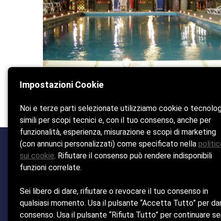
Impostazioni Cookie
Noi e terze parti selezionate utilizziamo cookie o tecnolo
simili per scopi tecnici e, con il tuo consenso, anche per
funzionalità, esperienza, misurazione e scopi di marketing
(con annunci personalizzati) come specificato nella
politic
sui cookie
. Rifiutare il consenso può rendere indisponibili
Spiaggia Ristorante e Pizzer
funzioni correlate.
Sei libero di dare, rifiutare o revocare il tuo consenso in
qualsiasi momento. Usa il pulsante “Accetta Tutto” per dar
consenso. Usa il pulsante “Rifiuta Tutto” per continuare s
Home
La 